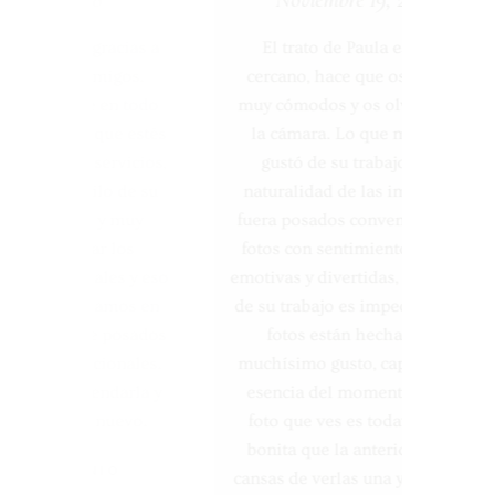
El trato de Paula es muy
cercano, hace que os sintáis
muy cómodos y os olvidéis de
la cámara. Lo que más nos
gustó de su trabajo es la
naturalidad de las imágenes,
fuera posados convencionales,
fotos con sentimiento, reales,
emotivas y divertidas, la calidad
de su trabajo es impecable, sus
fotos están hechas con
muchísimo gusto, captando la
esencia del momento. Cada
foto que ves es todavía más
bonita que la anterior, no te
cansas de verlas una y otra vez.