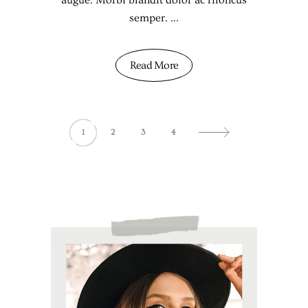
augue. Morbi blandit dolor ac rhoncus
semper.
Read More
1
2
3
4