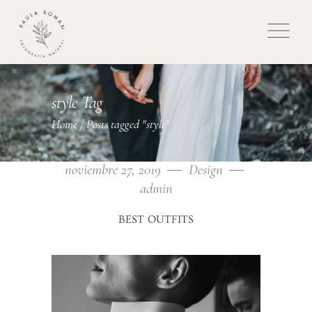
style Tag
Home
/
Posts tagged "style"
noviembre 27, 2019
Design
admin
BEST OUTFITS