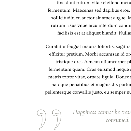
tincidunt rutrum vitae eleifend met
fermentum. Maecenas sed dapibus eros. P
sollicitudin et, auctor sit amet augue
rutrum risus vitae arcu interdum con
facilisis est at aliquet blandit. Nul
Curabitur feugiat mauris lobortis, sagittis
efficitur pretium. Morbi accumsan id orci
tristique orci. Aenean ullamcorper p
fermentum quam. Cras euismod neque sed
mattis tortor vitae, ornare ligula. Donec
natoque penatibus et magnis dis partur
pellentesque convallis justo, eu semper nu
Happiness cannot be trav
consumed. I