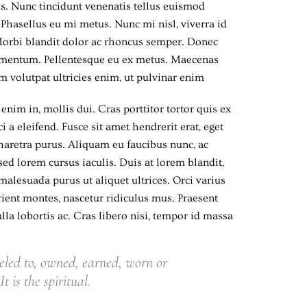
us. Nunc tincidunt venenatis tellus euismod
hasellus eu mi metus. Nunc mi nisl, viverra id
. Morbi blandit dolor ac rhoncus semper. Donec
dimentum. Pellentesque eu ex metus. Maecenas
lam volutpat ultricies enim, ut pulvinar enim
 enim in, mollis dui. Cras porttitor tortor quis ex
 a eleifend. Fusce sit amet hendrerit erat, eget
haretra purus. Aliquam eu faucibus nunc, ac
 lorem cursus iaculis. Duis at lorem blandit,
 malesuada purus ut aliquet ultrices. Orci varius
ient montes, nascetur ridiculus mus. Praesent
lla lobortis ac. Cras libero nisi, tempor id massa
eled to, owned, earned, worn or
t is the spiritual.