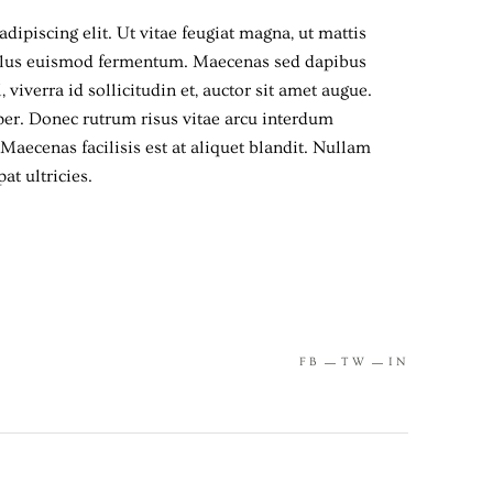
dipiscing elit. Ut vitae feugiat magna, ut mattis
tellus euismod fermentum. Maecenas sed dapibus
viverra id sollicitudin et, auctor sit amet augue.
er. Donec rutrum risus vitae arcu interdum
aecenas facilisis est at aliquet blandit. Nullam
at ultricies.
FB
TW
IN