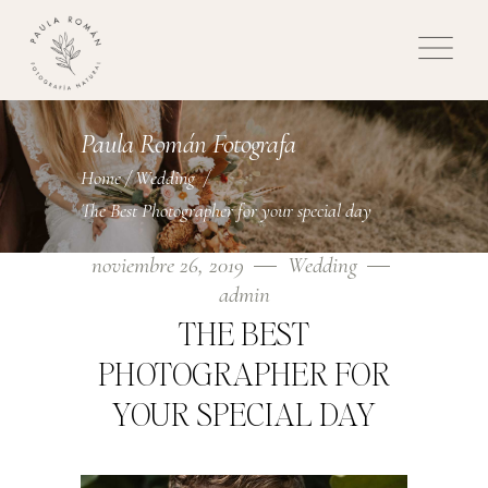
Paula Román Fotografa
Home
/
Wedding
/
The Best Photographer for your special day
noviembre 26, 2019
Wedding
admin
THE BEST
PHOTOGRAPHER FOR
YOUR SPECIAL DAY