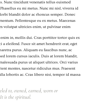
us. Nunc tincidunt venenatis tellus euismod
hasellus eu mi metus. Nunc mi nisl, viverra id
. Morbi blandit dolor ac rhoncus semper. Donec
dimentum. Pellentesque eu ex metus. Maecenas
lam volutpat ultricies enim, ut pulvinar enim
 enim in, mollis dui. Cras porttitor tortor quis ex
 a eleifend. Fusce sit amet hendrerit erat, eget
haretra purus. Aliquam eu faucibus nunc, ac
 lorem cursus iaculis. Duis at lorem blandit,
 malesuada purus ut aliquet ultrices. Orci varius
ient montes, nascetur ridiculus mus. Praesent
lla lobortis ac. Cras libero nisi, tempor id massa
eled to, owned, earned, worn or
t is the spiritual.