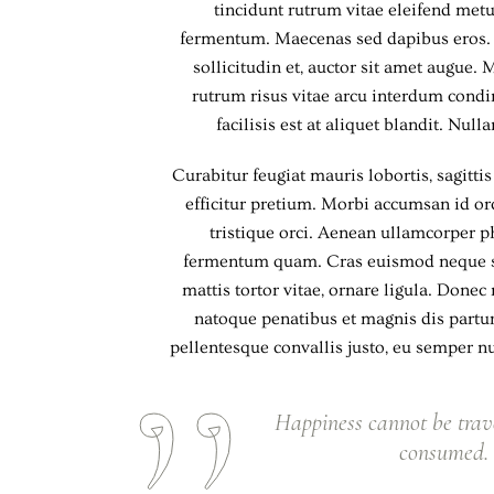
tincidunt rutrum vitae eleifend met
fermentum. Maecenas sed dapibus eros. P
sollicitudin et, auctor sit amet augue
rutrum risus vitae arcu interdum con
facilisis est at aliquet blandit. Nul
Curabitur feugiat mauris lobortis, sagittis
efficitur pretium. Morbi accumsan id orci
tristique orci. Aenean ullamcorper p
fermentum quam. Cras euismod neque sed
mattis tortor vitae, ornare ligula. Donec
natoque penatibus et magnis dis partur
pellentesque convallis justo, eu semper nu
Happiness cannot be trav
consumed. I