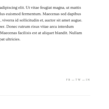
dipiscing elit. Ut vitae feugiat magna, ut mattis
tellus euismod fermentum. Maecenas sed dapibus
viverra id sollicitudin et, auctor sit amet augue.
er. Donec rutrum risus vitae arcu interdum
aecenas facilisis est at aliquet blandit. Nullam
at ultricies.
FB
TW
IN