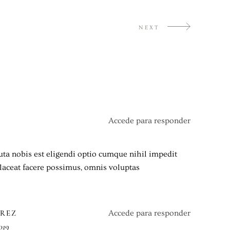
NEXT
Accede para responder
ta nobis est eligendi optio cumque nihil impedit
aceat facere possimus, omnis voluptas
AREZ
Accede para responder
019